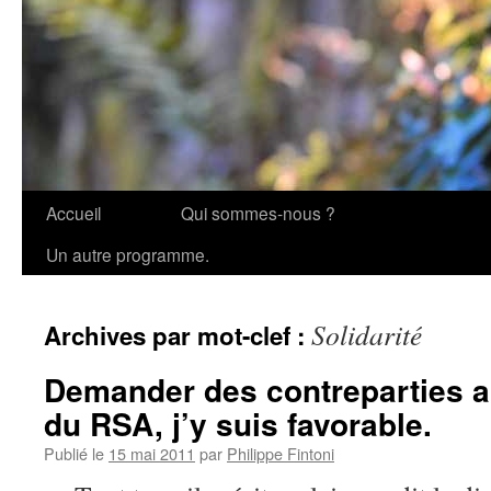
Accueil
Qui sommes-nous ?
Aller
Un autre programme.
au
contenu
Solidarité
Archives par mot-clef :
Demander des contreparties a
du RSA, j’y suis favorable.
Publié le
15 mai 2011
par
Philippe Fintoni