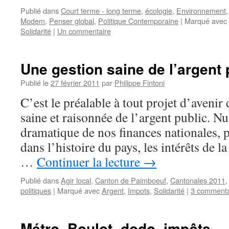
Publié dans
Court terme - long terme
,
écologie
,
Environnement
Modem
,
Penser global
,
Politique Contemporaine
|
Marqué avec
Solidarité
|
Un commentaire
Une gestion saine de l’argent 
Publié le
27 février 2011
par
Philippe Fintoni
C’est le préalable à tout projet d’avenir
saine et raisonnée de l’argent public. Nu
dramatique de nos finances nationales, p
dans l’histoire du pays, les intérêts de l
…
Continuer la lecture
→
Publié dans
Agir local
,
Canton de Paimboeuf
,
Cantonales 2011
politiques
|
Marqué avec
Argent
,
Impots
,
Solidarité
|
3 commenta
Métro, Boulot, dodo, impôts…