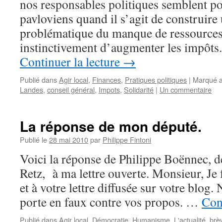
nos responsables politiques semblent por
pavloviens quand il s’agit de construire
problématique du manque de ressources,
instinctivement d’augmenter les impôts
Continuer la lecture
→
Publié dans
Agir local
,
Finances
,
Pratiques politiques
|
Marqué 
Landes
,
conseil général
,
Impots
,
Solidarité
|
Un commentaire
La réponse de mon député.
Publié le
28 mai 2010
par
Philippe Fintoni
Voici la réponse de Philippe Boënnec,
Retz, à ma lettre ouverte. Monsieur, Je f
et à votre lettre diffusée sur votre blog.
porte en faux contre vos propos. …
Con
Publié dans
Agir local
,
Démocratie
,
Humanisme
,
L'actualité, brè