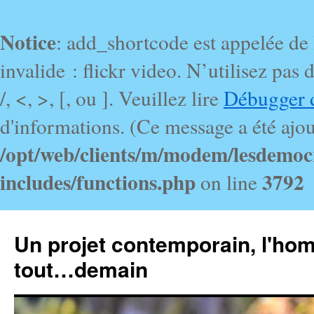
Notice
: add_shortcode est appelée de
invalide : flickr video. N’utilisez pa
/, <, >, [, ou ]. Veuillez lire
Débugger 
d'informations. (Ce message a été ajout
/opt/web/clients/m/modem/lesdemoc
includes/functions.php
3792
on line
Un projet contemporain, l'ho
tout…demain