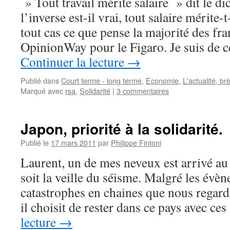
» Tout travail mérite salaire » dit le di
l’inverse est-il vrai, tout salaire mérite-t
tout cas ce que pense la majorité des fra
OpinionWay pour le Figaro. Je suis de c
Continuer la lecture
→
Publié dans
Court terme - long terme
,
Economie
,
L'actualité, br
Marqué avec
rsa
,
Solidarité
|
3 commentaires
Japon, priorité à la solidarité.
Publié le
17 mars 2011
par
Philippe Fintoni
Laurent, un de mes neveux est arrivé au
soit la veille du séisme. Malgré les évèn
catastrophes en chaines que nous regard
il choisit de rester dans ce pays avec c
lecture
→