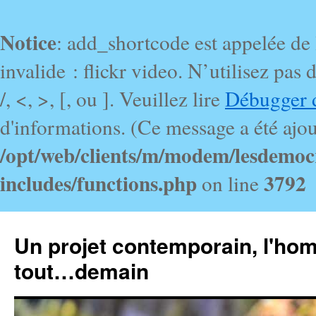
Notice
: add_shortcode est appelée de
invalide : flickr video. N’utilisez pa
/, <, >, [, ou ]. Veuillez lire
Débugger 
d'informations. (Ce message a été ajout
/opt/web/clients/m/modem/lesdemoc
includes/functions.php
3792
on line
Un projet contemporain, l'ho
tout…demain