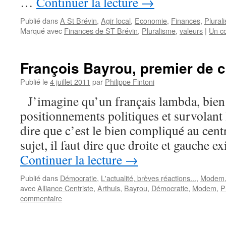
…
Continuer la lecture
→
Publié dans
A St Brévin
,
Agir local
,
Economie
,
Finances
,
Plural
Marqué avec
Finances de ST Brévin
,
Pluralisme
,
valeurs
|
Un c
François Bayrou, premier de c
Publié le
4 juillet 2011
par
Philippe Fintoni
J’imagine qu’un français lambda, bien 
positionnements politiques et survolant l
dire que c’est le bien compliqué au centr
sujet, il faut dire que droite et gauche e
Continuer la lecture
→
Publié dans
Démocratie
,
L'actualité, brèves réactions...
,
Modem
avec
Alliance Centriste
,
Arthuis
,
Bayrou
,
Démocratie
,
Modem
,
P
commentaire