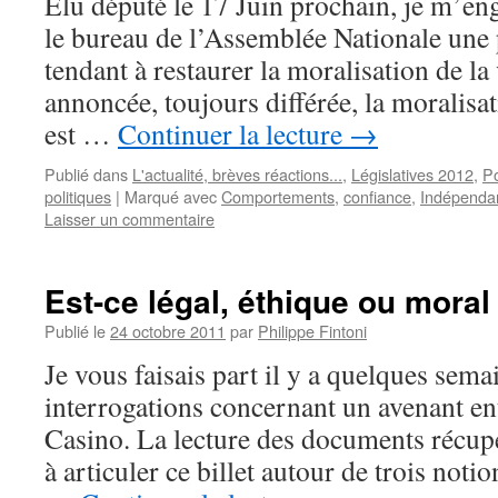
Élu député le 17 Juin prochain, je m’en
le bureau de l’Assemblée Nationale une 
tendant à restaurer la moralisation de l
annoncée, toujours différée, la moralisa
est …
Continuer la lecture
→
Publié dans
L'actualité, brèves réactions...
,
Législatives 2012
,
Po
politiques
|
Marqué avec
Comportements
,
confiance
,
Indépenda
Laisser un commentaire
Est-ce légal, éthique ou moral
Publié le
24 octobre 2011
par
Philippe Fintoni
Je vous faisais part il y a quelques sem
interrogations concernant un avenant en
Casino. La lecture des documents récup
à articuler ce billet autour de trois notion