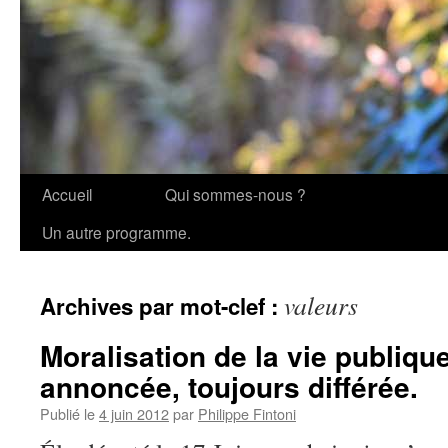
Accueil
Qui sommes-nous ?
Aller
Un autre programme.
au
contenu
valeurs
Archives par mot-clef :
Moralisation de la vie publiqu
annoncée, toujours différée.
Publié le
4 juin 2012
par
Philippe Fintoni