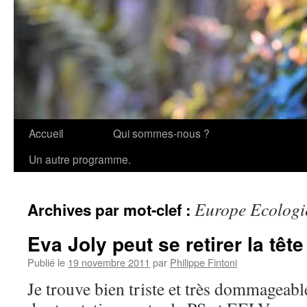
Accueil
Qui sommes-nous ?
Aller
Un autre programme.
au
contenu
Europe Ecologi
Archives par mot-clef :
Eva Joly peut se retirer la tête
Publié le
19 novembre 2011
par
Philippe Fintoni
Je trouve bien triste et très dommageabl