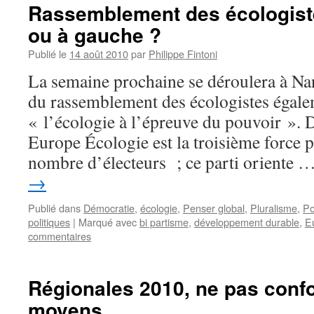
Rassemblement des écologist
ou à gauche ?
Publié le
14 août 2010
par
Philippe Fintoni
La semaine prochaine se déroulera à Nan
du rassemblement des écologistes éga
« l’écologie à l’épreuve du pouvoir ». 
Europe Écologie est la troisième force p
nombre d’électeurs ; ce parti oriente 
→
Publié dans
Démocratie
,
écologie
,
Penser global
,
Pluralisme
,
Po
politiques
|
Marqué avec
bi partisme
,
développement durable
,
E
commentaires
Régionales 2010, ne pas confo
moyens…