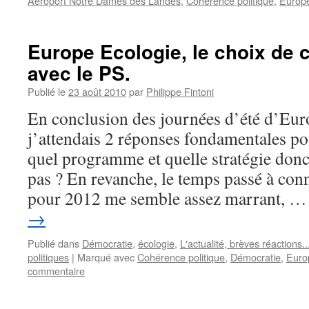
Aéroport Notre Dames des Landes
,
Cohérence politique
,
Europe
Europe Ecologie, le choix de 
avec le PS.
Publié le
23 août 2010
par
Philippe Fintoni
En conclusion des journées d’été d’Eur
j’attendais 2 réponses fondamentales pou
quel programme et quelle stratégie donc
pas ? En revanche, le temps passé à conn
pour 2012 me semble assez marrant, 
→
Publié dans
Démocratie
,
écologie
,
L'actualité, brèves réactions..
politiques
|
Marqué avec
Cohérence politique
,
Démocratie
,
Euro
commentaire