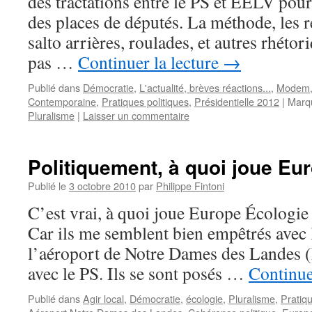
des tractations entre le PS et EELV pou
des places de députés. La méthode, les 
salto arrières, roulades, et autres rhétor
pas …
Continuer la lecture
→
Publié dans
Démocratie
,
L'actualité, brèves réactions...
,
Modem
Contemporaine
,
Pratiques politiques
,
Présidentielle 2012
|
Marq
Pluralisme
|
Laisser un commentaire
Politiquement, à quoi joue Eu
Publié le
3 octobre 2010
par
Philippe Fintoni
C’est vrai, à quoi joue Europe Écologie 
Car ils me semblent bien empêtrés avec 
l’aéroport de Notre Dames des Landes (
avec le PS. Ils se sont posés …
Continue
Publié dans
Agir local
,
Démocratie
,
écologie
,
Pluralisme
,
Pratiqu