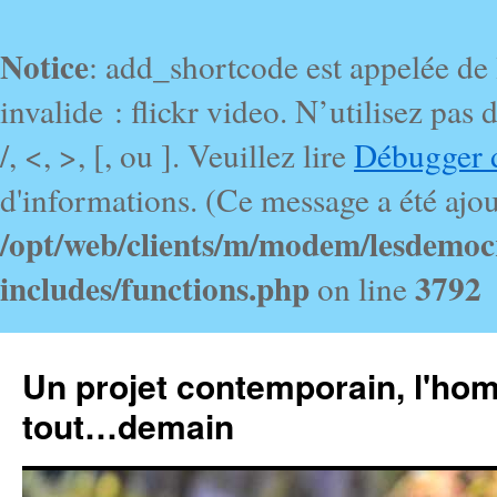
Notice
: add_shortcode est appelée de
invalide : flickr video. N’utilisez pa
/, <, >, [, ou ]. Veuillez lire
Débugger 
d'informations. (Ce message a été ajout
/opt/web/clients/m/modem/lesdemoc
includes/functions.php
3792
on line
Un projet contemporain, l'ho
tout…demain