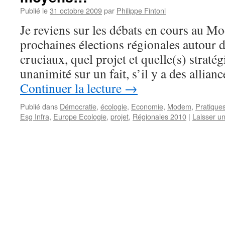
Publié le
31 octobre 2009
par
Philippe Fintoni
Je reviens sur les débats en cours au 
prochaines élections régionales autour 
cruciaux, quel projet et quelle(s) stratég
unanimité sur un fait, s’il y a des allian
Continuer la lecture
→
Publié dans
Démocratie
,
écologie
,
Economie
,
Modem
,
Pratiques
Esg Infra
,
Europe Ecologie
,
projet
,
Régionales 2010
|
Laisser u