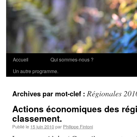
Accueil
Qui sommes-nous ?
Aller
Un autre programme.
au
contenu
Régionales 201
Archives par mot-clef :
Actions économiques des régi
classement.
Publié le
15 juin 2010
par
Philippe Fintoni