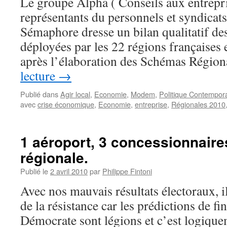
Le groupe Alpha ( Conseils aux entrepris
représentants du personnels et syndicats
Sémaphore dresse un bilan qualitatif d
déployées par les 22 régions françaises
après l’élaboration des Schémas Régi
lecture
→
Publié dans
Agir local
,
Economie
,
Modem
,
Politique Contempor
avec
crise économique
,
Economie
,
entreprise
,
Régionales 2010
1 aéroport, 3 concessionnaire
régionale.
Publié le
2 avril 2010
par
Philippe Fintoni
Avec nos mauvais résultats électoraux, i
de la résistance car les prédictions de 
Démocrate sont légions et c’est logique