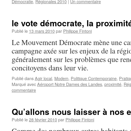
Démocratie
,
Régionales 2010
|
Un commentaire
le vote démocrate, la proximit
Publié le
13 mars 2010
par
Philippe Fintoni
Le Mouvement Démocrate mène une cam
campagne axée sur les enjeux de la régio
généralement sur les problèmes que ren
concitoyens dans leur vie.
Publié dans
Agir local
,
Modem
,
Politique Contemporaine
,
Pratiq
Marqué avec
Aéroport Notre Dames des Landes
,
proximité
,
Rég
commentaire
Qu’allons nous laisser à nos 
Publié le
28 février 2010
par
Philippe Fintoni
Comme des nombreux autres habitants de