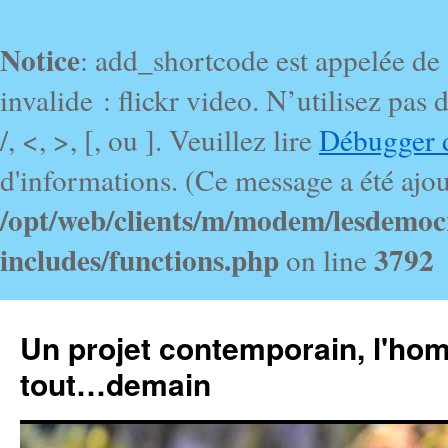
Notice
: add_shortcode est appelée de
invalide : flickr video. N’utilisez pa
/, <, >, [, ou ]. Veuillez lire
Débugger 
d'informations. (Ce message a été ajout
/opt/web/clients/m/modem/lesdemoc
includes/functions.php
3792
on line
Un projet contemporain, l'ho
tout…demain