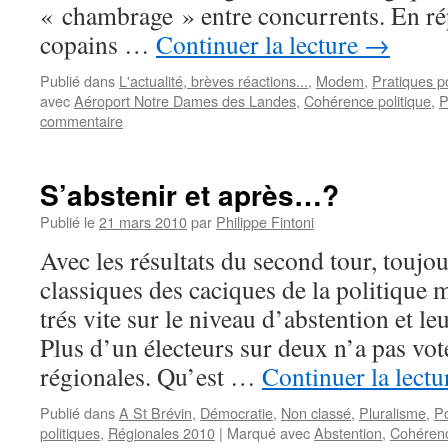
« chambrage » entre concurrents. En rép
copains …
Continuer la lecture
→
Publié dans
L'actualité, brèves réactions...
,
Modem
,
Pratiques po
avec
Aéroport Notre Dames des Landes
,
Cohérence politique
,
P
commentaire
S’abstenir et après…?
Publié le
21 mars 2010
par
Philippe Fintoni
Avec les résultats du second tour, toujo
classiques des caciques de la politique m
trés vite sur le niveau d’abstention et le
Plus d’un électeurs sur deux n’a pas vot
régionales. Qu’est …
Continuer la lect
Publié dans
A St Brévin
,
Démocratie
,
Non classé
,
Pluralisme
,
Po
politiques
,
Régionales 2010
|
Marqué avec
Abstention
,
Cohérenc