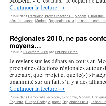
MoDem. » C’est faux : le départ de La
Continuer la lecture
→
Publié dans
L'actualité, brèves réactions...
,
Modem
,
Pluralisme
,
désinformations
,
Modem
,
Régionales 2010
|
Laisser un commen
Régionales 2010, ne pas confo
moyens…
Publié le
31 octobre 2009
par
Philippe Fintoni
Je reviens sur les débats en cours au 
prochaines élections régionales autour 
cruciaux, quel projet et quelle(s) stratég
unanimité sur un fait, s’il y a des allian
Continuer la lecture
→
Publié dans
Démocratie
,
écologie
,
Economie
,
Modem
,
Pratiques
Esg Infra
,
Europe Ecologie
,
projet
,
Régionales 2010
|
Laisser u