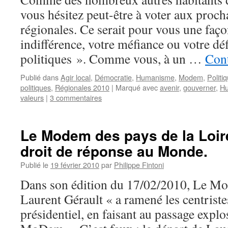
vous hésitez peut-être à voter aux proch
régionales. Ce serait pour vous une faç
indifférence, votre méfiance ou votre dé
politiques ». Comme vous, à un …
Cont
Publié dans
Agir local
,
Démocratie
,
Humanisme
,
Modem
,
Politi
politiques
,
Régionales 2010
|
Marqué avec
avenir
,
gouverner
,
H
valeurs
|
3 commentaires
Le Modem des pays de la Loi
droit de réponse au Monde.
Publié le
19 février 2010
par
Philippe Fintoni
Dans son édition du 17/02/2010, Le Mo
Laurent Gérault « a ramené les centriste
présidentiel, en faisant au passage explo