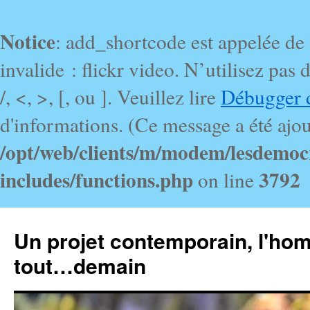
Notice
: add_shortcode est appelée de
invalide : flickr video. N’utilisez pa
/, <, >, [, ou ]. Veuillez lire
Débugger 
d'informations. (Ce message a été ajout
/opt/web/clients/m/modem/lesdemoc
includes/functions.php
3792
on line
Un projet contemporain, l'ho
tout…demain