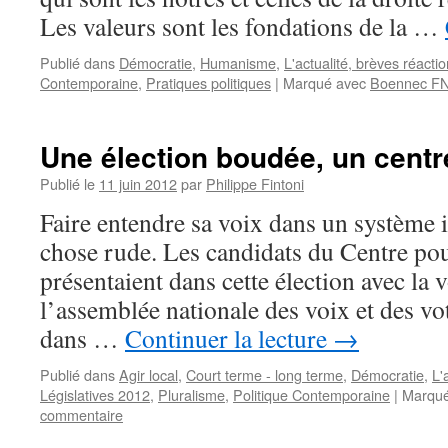
Les valeurs sont les fondations de la …
Publié dans
Démocratie
,
Humanisme
,
L'actualité, brèves réactio
Contemporaine
,
Pratiques politiques
|
Marqué avec
Boennec F
Une élection boudée, un cent
Publié le
11 juin 2012
par
Philippe Fintoni
Faire entendre sa voix dans un système in
chose rude. Les candidats du Centre pou
présentaient dans cette élection avec la 
l’assemblée nationale des voix et des vot
dans …
Continuer la lecture
→
Publié dans
Agir local
,
Court terme - long terme
,
Démocratie
,
L'
Législatives 2012
,
Pluralisme
,
Politique Contemporaine
|
Marqué
commentaire