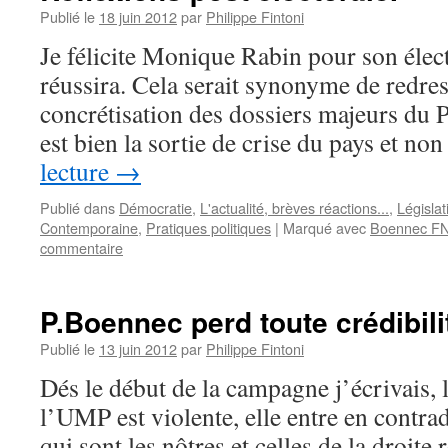
Publié le
18 juin 2012
par
Philippe Fintoni
Je félicite Monique Rabin pour son élect
réussira. Cela serait synonyme de redre
concrétisation des dossiers majeurs du P
est bien la sortie de crise du pays et n
lecture
→
Publié dans
Démocratie
,
L'actualité, brèves réactions...
,
Législa
Contemporaine
,
Pratiques politiques
|
Marqué avec
Boennec F
commentaire
P.Boennec perd toute crédibili
Publié le
13 juin 2012
par
Philippe Fintoni
Dés le début de la campagne j’écrivais, l
l’UMP est violente, elle entre en contrad
qui sont les nôtres et celles de la droite 