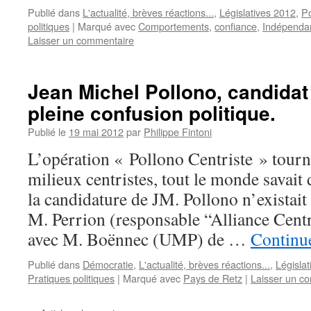
Publié dans
L'actualité, brèves réactions...
,
Législatives 2012
,
Po
politiques
|
Marqué avec
Comportements
,
confiance
,
Indépenda
Laisser un commentaire
Jean Michel Pollono, candidat
pleine confusion politique.
Publié le
19 mai 2012
par
Philippe Fintoni
L’opération « Pollono Centriste » tourne
milieux centristes, tout le monde savai
la candidature de JM. Pollono n’existait
M. Perrion (responsable “Alliance Centr
avec M. Boënnec (UMP) de …
Continue
Publié dans
Démocratie
,
L'actualité, brèves réactions...
,
Législa
Pratiques politiques
|
Marqué avec
Pays de Retz
|
Laisser un c