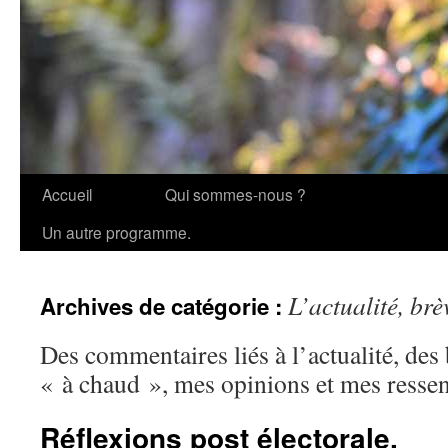
Accueil
Qui sommes-nous ?
Aller
Un autre programme.
au
contenu
L’actualité, br
Archives de catégorie :
Des commentaires liés à l’actualité, des 
« à chaud », mes opinions et mes resse
Réflexions post électorale.