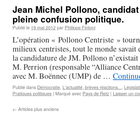
Jean Michel Pollono, candidat
pleine confusion politique.
Publié le
19 mai 2012
par
Philippe Fintoni
L’opération « Pollono Centriste » tourne
milieux centristes, tout le monde savai
la candidature de JM. Pollono n’existait
M. Perrion (responsable “Alliance Centr
avec M. Boënnec (UMP) de …
Continue
Publié dans
Démocratie
,
L'actualité, brèves réactions...
,
Législa
Pratiques politiques
|
Marqué avec
Pays de Retz
|
Laisser un c
←
Articles plus anciens