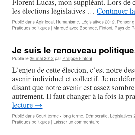
Florent Lucas, mon suppléant. Lors de 
les élections législatives …
Continuer la
Publié dans
Agir local
,
Humanisme
,
Législatives 2012
,
Penser g
Pratiques politiques
|
Marqué avec
Boennec
,
Fintoni
,
Pays de R
Je suis le renouveau politique
Publié le
26 mai 2012
par
Philippe Fintoni
L’enjeu de cette élection, c’est notre d
avenir individuel et collectif. Je ne défo
disant que notre avenir est assez sombre.
autrement. Il faut changer à la fois la 
lecture
→
Publié dans
Court terme - long terme
,
Démocratie
,
Législatives
Pratiques politiques
|
Laisser un commentaire