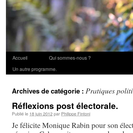
Accueil
Qui sommes-nous ?
Aller
Un autre programme.
au
contenu
Pratiques polit
Archives de catégorie :
Réflexions post électorale.
Publié le
18 juin 2012
par
Philippe Fintoni
Je félicite Monique Rabin pour son élect