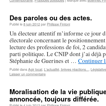
Contemporaine
,
Pratiques politiques
|
Marqué avec
Boennec F
Des paroles ou des actes.
Publié le
8 juin 2012
par
Philippe Fintoni
Un électeur attentif m’informe ce jour d
électorale concernant le positionnement 
lecture des professions de foi, 2 candid
parti politique. Le CNIP dont j’ai déjà p
Stéphanie de Guerines et …
Continuer l
Publié dans
Agir local
,
L'actualité, brèves réactions...
,
Législativ
Laisser un commentaire
Moralisation de la vie publiqu
annoncée, toujours différée.
Publié le
4 juin 2012
par
Philippe Fintoni