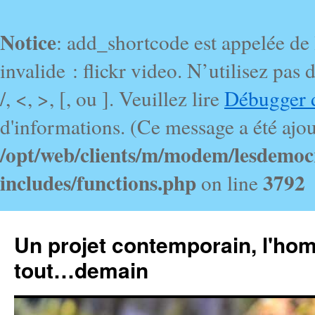
Notice
: add_shortcode est appelée de
invalide : flickr video. N’utilisez pa
/, <, >, [, ou ]. Veuillez lire
Débugger 
d'informations. (Ce message a été ajout
/opt/web/clients/m/modem/lesdemoc
includes/functions.php
3792
on line
Un projet contemporain, l'ho
tout…demain