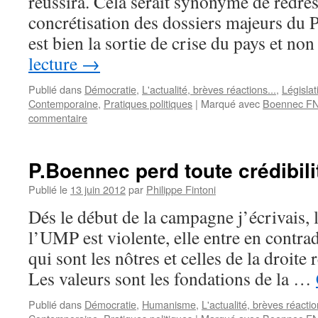
réussira. Cela serait synonyme de redre
concrétisation des dossiers majeurs du P
est bien la sortie de crise du pays et n
lecture
→
Publié dans
Démocratie
,
L'actualité, brèves réactions...
,
Législa
Contemporaine
,
Pratiques politiques
|
Marqué avec
Boennec F
commentaire
P.Boennec perd toute crédibili
Publié le
13 juin 2012
par
Philippe Fintoni
Dés le début de la campagne j’écrivais, l
l’UMP est violente, elle entre en contrad
qui sont les nôtres et celles de la droite 
Les valeurs sont les fondations de la …
Publié dans
Démocratie
,
Humanisme
,
L'actualité, brèves réactio