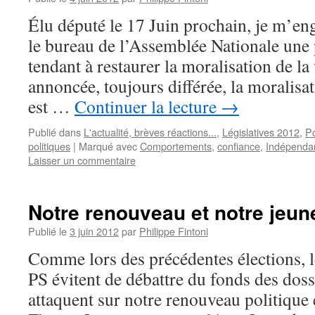
Élu député le 17 Juin prochain, je m’en
le bureau de l’Assemblée Nationale une 
tendant à restaurer la moralisation de l
annoncée, toujours différée, la moralisa
est …
Continuer la lecture
→
Publié dans
L'actualité, brèves réactions...
,
Législatives 2012
,
Po
politiques
|
Marqué avec
Comportements
,
confiance
,
Indépenda
Laisser un commentaire
Notre renouveau et notre jeun
Publié le
3 juin 2012
par
Philippe Fintoni
Comme lors des précédentes élections, 
PS évitent de débattre du fonds des dos
attaquent sur notre renouveau politique 