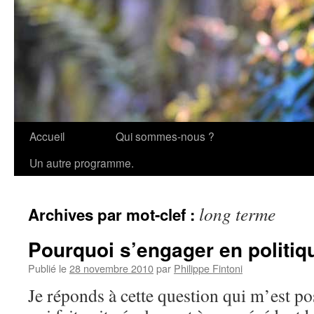
Accueil
Qui sommes-nous ?
Aller
Un autre programme.
au
contenu
long terme
Archives par mot-clef :
Pourquoi s’engager en politiq
Publié le
28 novembre 2010
par
Philippe Fintoni
Je réponds à cette question qui m’est p