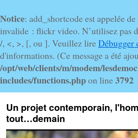
Notice
: add_shortcode est appelée de
invalide : flickr video. N’utilisez pa
/, <, >, [, ou ]. Veuillez lire
Débugger 
d'informations. (Ce message a été ajout
/opt/web/clients/m/modem/lesdemoc
includes/functions.php
3792
on line
Un projet contemporain, l'ho
tout…demain