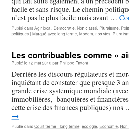
qui fait suite également à un précédent bi
facile et sans risque. Le chemin politiq
n’est pas le plus facile mais avant …
Con
Publié dans
Agir local
,
Démocratie
,
Non classé
,
Pluralisme
,
Poli
politiques
|
Marqué avec
long terme
,
Modem
,
nos vies
,
Pluralis
Les contribuables comme « ai
Publié le
12 mai 2010
par
Philippe Fintoni
Derrière les discours régulateurs et moral
inquiétant de constater que presque 3 an
grande crise systémique mondiale (avec
immobilières, banquières et financières
cette crise des finances publiques) nos
→
Publié dans
Court terme - long terme
,
écologie
,
Economie
,
Non 