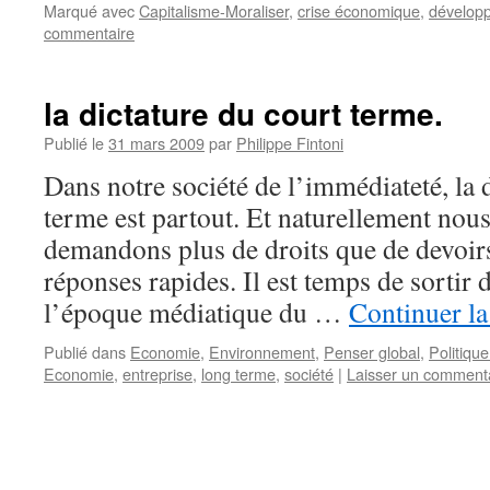
Marqué avec
Capitalisme-Moraliser
,
crise économique
,
dévelop
commentaire
la dictature du court terme.
Publié le
31 mars 2009
par
Philippe Fintoni
Dans notre société de l’immédiateté, la 
terme est partout. Et naturellement nous
demandons plus de droits que de devoi
réponses rapides. Il est temps de sortir 
l’époque médiatique du …
Continuer la
Publié dans
Economie
,
Environnement
,
Penser global
,
Politiqu
Economie
,
entreprise
,
long terme
,
société
|
Laisser un comment