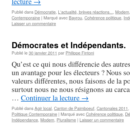
lecture
→
Publié dans
Démocratie
,
L'actualité, brèves réactions...
,
Modem
Contemporaine
|
Marqué avec
Bayrou
,
Cohérence politique
,
In
Laisser un commentaire
Démocrates et Indépendants.
Publié le
30 janvier 2011
par
Philippe Fintoni
Qu’est ce qui nous différencie des autres
un avantage pour les électeurs ? Nous 
valeurs différentes, nous faisons de la p
surtout nous ne nous résignons au carca
…
Continuer la lecture
→
Publié dans
Agir local
,
Canton de Paimboeuf
,
Cantonales 2011
Politique Contemporaine
|
Marqué avec
Cohérence politique
,
Dé
Indépendance
,
Modem
,
Pluralisme
|
Laisser un commentaire