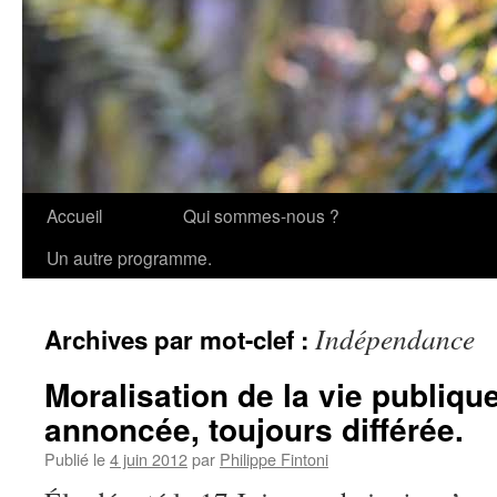
Accueil
Qui sommes-nous ?
Aller
Un autre programme.
au
contenu
Indépendance
Archives par mot-clef :
Moralisation de la vie publiqu
annoncée, toujours différée.
Publié le
4 juin 2012
par
Philippe Fintoni