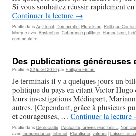
Si vous souhaitez réussir rapidement en
Continuer la lecture
→
Publié dans
Agir local
,
Démocratie
,
Pluralisme
,
Politique Conte
Marqué avec
Abstention
,
Cohérence politique
,
Humanisme
,
Ind
commentaire
Des publications généreuses 
Publié le
22 juillet 2010
par
Philippe Fintoni
Je terminais il y a quelques jours un bill
politique du pays en citant Victor Hugo 
leurs investigations Médiapart, Marianne
autres. [Cependant, grâce à plusieurs p
et courageuses, …
Continuer la lecture
Publié dans
Démocratie
,
L'actualité, brèves réactions...
,
Non cla
avec
Indépendance
,
Internet
,
Pluralisme
,
valeurs
|
Laisser un c