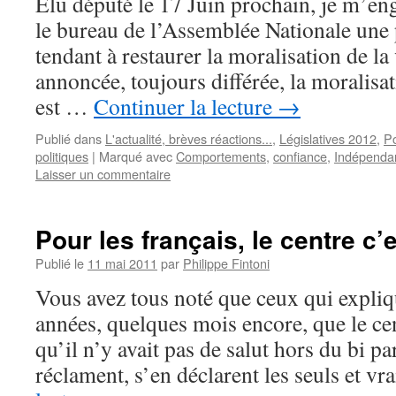
Élu député le 17 Juin prochain, je m’en
le bureau de l’Assemblée Nationale une 
tendant à restaurer la moralisation de l
annoncée, toujours différée, la moralisa
est …
Continuer la lecture
→
Publié dans
L'actualité, brèves réactions...
,
Législatives 2012
,
Po
politiques
|
Marqué avec
Comportements
,
confiance
,
Indépenda
Laisser un commentaire
Pour les français, le centre c’
Publié le
11 mai 2011
par
Philippe Fintoni
Vous avez tous noté que ceux qui expliqu
années, quelques mois encore, que le cen
qu’il n’y avait pas de salut hors du bi 
réclament, s’en déclarent les seuls et v