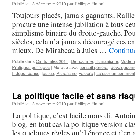
Publié le
18 décembre 2010
par
Philippe Fintoni
Toujours placés, jamais gagnants. Railler
procure une intense jubilation à tous ce
simplisme binaire du droite-gauche. Pou
siècles, cela n’a jamais découragé ces e
mieux. De Mirabeau à Jules …
Continue
Publié dans
Cantonales 2011
,
Démocratie
,
Humanisme
,
Modem
Pratiques politiques
|
Marqué avec
conseil général
,
développeme
Indépendance
,
justice
,
Pluralisme
,
valeurs
|
Laisser un comment
La politique facile et sans risq
Publié le
13 novembre 2010
par
Philippe Fintoni
La politique, c’est facile nous dit Antoi
blog, en tout cas la politique version cla
les quelques règles qu’il énonce et j’en