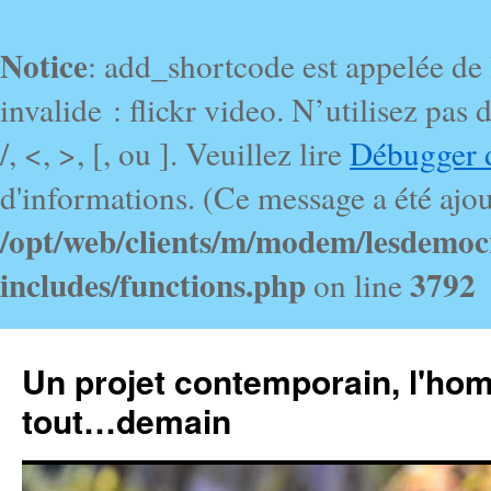
Notice
: add_shortcode est appelée de
invalide : flickr video. N’utilisez pa
/, <, >, [, ou ]. Veuillez lire
Débugger 
d'informations. (Ce message a été ajout
/opt/web/clients/m/modem/lesdemoc
includes/functions.php
3792
on line
Un projet contemporain, l'ho
tout…demain