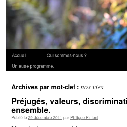
Accueil
Qui sommes-nous ?
Aller
Un autre programme.
au
contenu
nos vies
Archives par mot-clef :
Préjugés, valeurs, discriminat
ensemble.
Publié le
29 décembre 2011
par
Philippe Fintoni