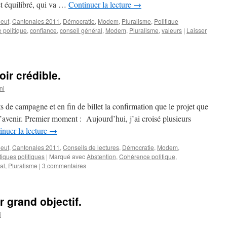
jet équilibré, qui va …
Continuer la lecture
→
euf
,
Cantonales 2011
,
Démocratie
,
Modem
,
Pluralisme
,
Politique
 politique
,
confiance
,
conseil général
,
Modem
,
Pluralisme
,
valeurs
|
Laisser
ir crédible.
ni
s de campagne et en fin de billet la confirmation que le projet que
’avenir. Premier moment : Aujourd’hui, j’ai croisé plusieurs
inuer la lecture
→
euf
,
Cantonales 2011
,
Conseils de lectures
,
Démocratie
,
Modem
,
tiques politiques
|
Marqué avec
Abstention
,
Cohérence politique
,
al
,
Pluralisme
|
3 commentaires
r grand objectif.
i