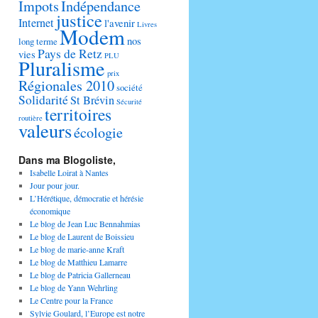
Impots
Indépendance
justice
Internet
l'avenir
Livres
Modem
nos
long terme
Pays de Retz
vies
PLU
Pluralisme
prix
Régionales 2010
société
Solidarité
St Brévin
Sécurité
territoires
routière
valeurs
écologie
Dans ma Blogoliste,
Isabelle Loirat à Nantes
Jour pour jour.
L’Hérétique, démocratie et hérésie
économique
Le blog de Jean Luc Bennahmias
Le blog de Laurent de Boissieu
Le blog de marie-anne Kraft
Le blog de Matthieu Lamarre
Le blog de Patricia Gallerneau
Le blog de Yann Wehrling
Le Centre pour la France
Sylvie Goulard, l’Europe est notre