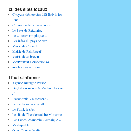
Ici, des sites locaux
Citoyens démocrates à St Brévin les
Pins
Communauté de communes
Le Pays de Retz info,
Le Z’atelier Graphique…
Les infos du pays de retz
Mairie de Corsept
Mairie de Paimboeuf
Mairie de St brévin
Mouvement Démocrate 44
une bonne confiture
Il faut s'informer
Agence Bretagne Presse
Digital journalists & Medias Hackers
/-)
L’économie « autrement »
Le média web de la côte
Le Point, le site,
Le site de l’hebdomadaire Marianne
Les Echos, économie « classique »
Mediapart.fr
Ouest France, le site,