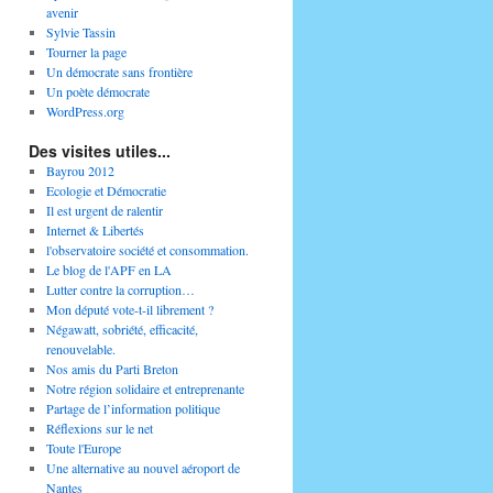
avenir
Sylvie Tassin
Tourner la page
Un démocrate sans frontière
Un poète démocrate
WordPress.org
Des visites utiles...
Bayrou 2012
Ecologie et Démocratie
Il est urgent de ralentir
Internet & Libertés
l'observatoire société et consommation.
Le blog de l'APF en LA
Lutter contre la corruption…
Mon député vote-t-il librement ?
Négawatt, sobriété, efficacité,
renouvelable.
Nos amis du Parti Breton
Notre région solidaire et entreprenante
Partage de l’information politique
Réflexions sur le net
Toute l'Europe
Une alternative au nouvel aéroport de
Nantes