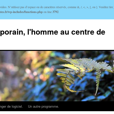
ideo. N’utilisez pas d’espace ou de caractères réservés, comme &, /, <, >, [, ou ]. Veuillez lire
tes.fr/wp-includes/functions.php
on line
3792
porain, l'homme au centre de
ger de logiciel.
Un autre programme.