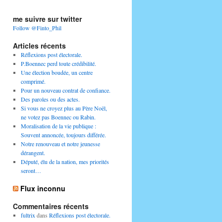
me suivre sur twitter
Follow @Finto_Phil
Articles récents
Réflexions post électorale.
P.Boennec perd toute crédibilité.
Une élection boudée, un centre
comprimé.
Pour un nouveau contrat de confiance.
Des paroles ou des actes.
Si vous ne croyez plus au Père Noël,
ne votez pas Boennec ou Rabin.
Moralisation de la vie publique :
Souvent annoncée, toujours différée.
Notre renouveau et notre jeunesse
dérangent.
Député, élu de la nation, mes priorités
seront…
Flux inconnu
Commentaires récents
fultrix
dans
Réflexions post électorale.