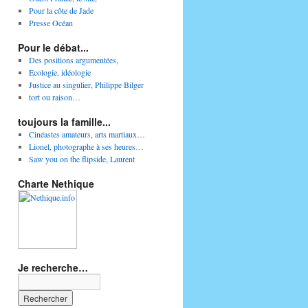
Pour la côte de Jade
Presse Océan
Pour le débat...
Des positions argumentées,
Ecologie, idéologie
Justice au singulier, Philippe Bilger
tort ou raison…
toujours la famille...
Cinéastes amateurs, arts martiaux…
Lionel, photographe à ses heures…
Saw you on the flipside, Laurent
Charte Nethique
Je recherche…