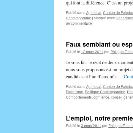
qui font la différence. C’est un pro
Publié dans
Agir local
,
Canton de Paimbo
Contemporaine
|
Marqué avec
Cohérence
un commentaire
Faux semblant ou espo
Publié le
12 mars 2011
par
Philippe Finto
Je vous fais le récit de deux moment
nous vous proposons est un projet d
candidats et l’un d’eux m’a …
Cont
Publié dans
Agir local
,
Canton de Paimbo
Pluralisme
,
Politique Contemporaine
,
Pra
Comportements
,
confiance
,
conseil génér
L’emploi, notre premie
Publié le
3 mars 2011
par
Philippe Finton