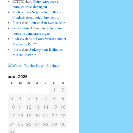
ECITTE
dans
Notre renouveau et
notre jeunesse dérangent.
Michele
dans
Si plusieurs millions
d’indécis osent voter librement…
fultrix
dans
Pour en finir avec la dette.
democradirect
dans
Un référendum
pour une démocratie digne.
CedricA
dans
Sarkozy veut-il éliminer
Marine Le Pen ?
fultrix
dans
Sarkozy veut-il éliminer
Marine Le Pen ?
août 2026
L
M
M
J
V
S
D
1
2
3
4
5
6
7
8
9
10
11
12
13
14
15
16
17
18
19
20
21
22
23
24
25
26
27
28
29
30
31