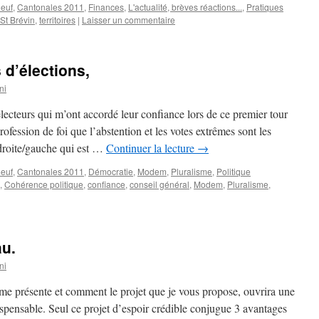
euf
,
Cantonales 2011
,
Finances
,
L'actualité, brèves réactions...
,
Pratiques
St Brévin
,
territoires
|
Laisser un commentaire
d’élections,
ni
lecteurs qui m’ont accordé leur confiance lors de ce premier tour
ofession de foi que l’abstention et les votes extrêmes sont les
droite/gauche qui est …
Continuer la lecture
→
euf
,
Cantonales 2011
,
Démocratie
,
Modem
,
Pluralisme
,
Politique
,
Cohérence politique
,
confiance
,
conseil général
,
Modem
,
Pluralisme
,
au.
ni
me présente et comment le projet que je vous propose, ouvrira une
spensable. Seul ce projet d’espoir crédible conjugue 3 avantages