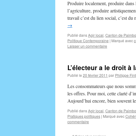
Produire localement, produire dans 
l’agriculture, produire artistiquemen
travail c’est du lien social, c’est 
→
Publié dans
Agir local
,
Canton de Paimbo
Politique Contemporaine
|
Marqué avec
c
Laisser un commentaire
L’électeur a le droit à l
Publié le
20 février 2011
par
Philippe Fin
Les consommateurs que nous sommes,
les offres. Pour moi, cette clarté d’i
Aujourd’hui encore, bien souvent l
Publié dans
Agir local
,
Canton de Paimbo
Pratiques politiques
|
Marqué avec
Cohér
commentaire