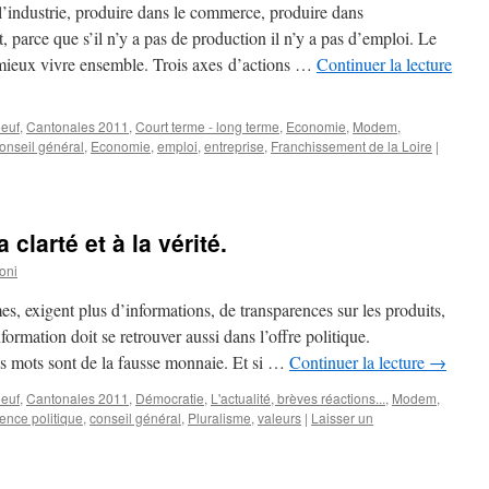
l’industrie, produire dans le commerce, produire dans
t, parce que s’il n’y a pas de production il n’y a pas d’emploi. Le
du mieux vivre ensemble. Trois axes d’actions …
Continuer la lecture
euf
,
Cantonales 2011
,
Court terme - long terme
,
Economie
,
Modem
,
onseil général
,
Economie
,
emploi
,
entreprise
,
Franchissement de la Loire
|
a clarté et à la vérité.
toni
 exigent plus d’informations, de transparences sur les produits,
nformation doit se retrouver aussi dans l’offre politique.
es mots sont de la fausse monnaie. Et si …
Continuer la lecture
→
euf
,
Cantonales 2011
,
Démocratie
,
L'actualité, brèves réactions...
,
Modem
,
ence politique
,
conseil général
,
Pluralisme
,
valeurs
|
Laisser un