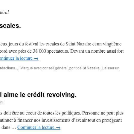
néral
scales.
ux jours du festival les escales de Saint Nazaire et un vingtième
ecord avec près de 38 000 spectateurs. Devant un nombre aussi fort
ntinuer la lecture
→
réactions...
|
Marqué avec
conseil général
,
pont de St Nazaire
|
Laisser un
 aime le crédit revolving.
oni
ts doit être au coeur de toutes les politiques. Personne ne peut plus
ontinuer à financer nos investissements d’avenir tout en protégeant
ile dans …
Continuer la lecture
→