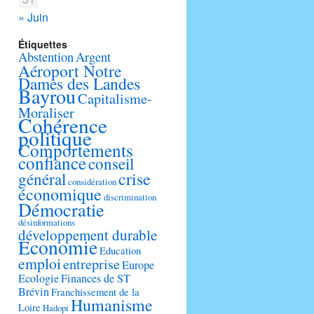
« Juin
Étiquettes
Abstention
Argent
Aéroport Notre
Dames des Landes
Bayrou
Capitalisme-
Moraliser
Cohérence
politique
Comportements
confiance
conseil
crise
général
considération
économique
discrimination
Démocratie
désinformations
développement durable
Economie
Education
emploi
entreprise
Europe
Ecologie
Finances de ST
Brévin
Franchissement de la
Humanisme
Loire
Hadopi