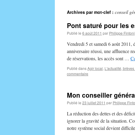
au
conseil gé
Archives par mot-clef :
contenu
Pont saturé pour les e
Publié le
6 août 2011
par
Philippe Fintoni
Vendredi 5 et samedi 6 août 2011, de
anniversaire réussi, une affluence r
de réservations, les accès sont …
Co
Publié dans
Agir local
,
L'actualité, brèves 
commentaire
Mon conseiller général
Publié le
23 juillet 2011
par
Philippe Fint
La réduction des dettes et des défici
ignorer la gravité de la situation. C
notre système social devient diffic