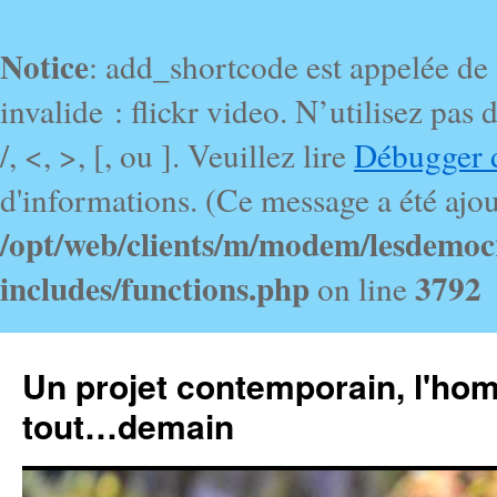
Notice
: add_shortcode est appelée de
invalide : flickr video. N’utilisez pa
/, <, >, [, ou ]. Veuillez lire
Débugger 
d'informations. (Ce message a été ajout
/opt/web/clients/m/modem/lesdemoc
includes/functions.php
3792
on line
Un projet contemporain, l'ho
tout…demain