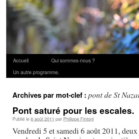
Accueil
Qui sommes-nous ?
Aller
Un autre programme.
au
contenu
pont de St Naza
Archives par mot-clef :
Pont saturé pour les escales.
Publié le
6 août 2011
par
Philippe Fintoni
Vendredi 5 et samedi 6 août 2011, deux j