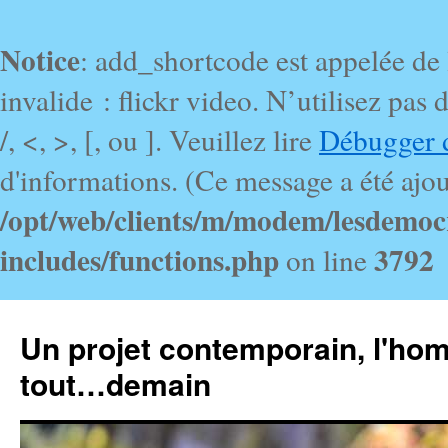
Notice
: add_shortcode est appelée de
invalide : flickr video. N’utilisez pa
/, <, >, [, ou ]. Veuillez lire
Débugger 
d'informations. (Ce message a été ajout
/opt/web/clients/m/modem/lesdemoc
includes/functions.php
3792
on line
Un projet contemporain, l'ho
tout…demain