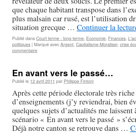
révélateur de deux soucis. Le premier es
que chaque habitant transpose dans l’ex
plus malsain car rusé, est l’utilisation 
situation grecque …
Continuer la lectu
Publié dans
Court terme - long terme
,
Economie
,
Finances
,
L'ac
politiques
|
Marqué avec
Argent
,
Capitalisme-Moraliser
,
crise é
commentaire
En avant vers le passé…
Publié le
12 avril 2011
par
Philippe Fintoni
Après cette période électorale très riche
d’enseignements (j’y reviendrai, bien
quelques sujets d’actualités me laissent 
scénario « En avant vers le passé » s’écr
Déjà notre canton se retrouve dans …
C