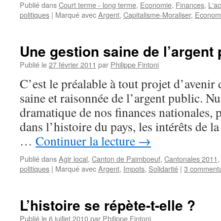
Publié dans
Court terme - long terme
,
Economie
,
Finances
,
L'ac
politiques
|
Marqué avec
Argent
,
Capitalisme-Moraliser
,
Econom
Une gestion saine de l’argent 
Publié le
27 février 2011
par
Philippe Fintoni
C’est le préalable à tout projet d’avenir
saine et raisonnée de l’argent public. Nu
dramatique de nos finances nationales, p
dans l’histoire du pays, les intérêts de l
…
Continuer la lecture
→
Publié dans
Agir local
,
Canton de Paimboeuf
,
Cantonales 2011
politiques
|
Marqué avec
Argent
,
Impots
,
Solidarité
|
3 commenta
L’histoire se répète-t-elle ?
Publié le
6 juillet 2010
par
Philippe Fintoni