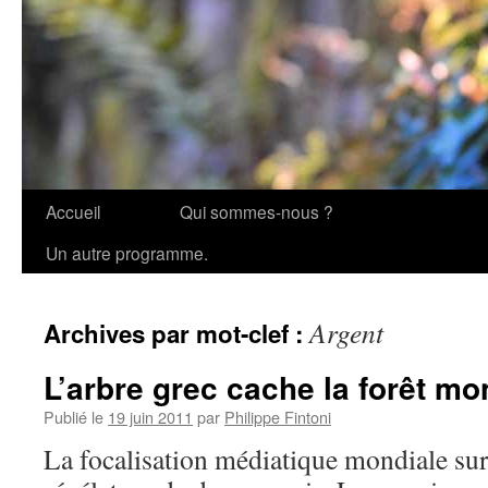
Accueil
Qui sommes-nous ?
Aller
Un autre programme.
au
contenu
Argent
Archives par mot-clef :
L’arbre grec cache la forêt mo
Publié le
19 juin 2011
par
Philippe Fintoni
La focalisation médiatique mondiale sur 