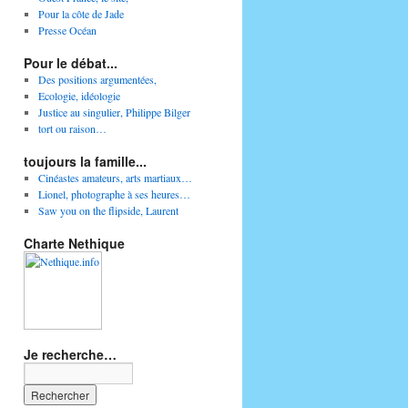
Pour la côte de Jade
Presse Océan
Pour le débat...
Des positions argumentées,
Ecologie, idéologie
Justice au singulier, Philippe Bilger
tort ou raison…
toujours la famille...
Cinéastes amateurs, arts martiaux…
Lionel, photographe à ses heures…
Saw you on the flipside, Laurent
Charte Nethique
Je recherche…