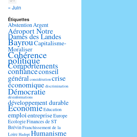
« Juin
Étiquettes
Abstention
Argent
Aéroport Notre
Dames des Landes
Bayrou
Capitalisme-
Moraliser
Cohérence
politique
Comportements
confiance
conseil
crise
général
considération
économique
discrimination
Démocratie
désinformations
développement durable
Economie
Education
emploi
entreprise
Europe
Ecologie
Finances de ST
Brévin
Franchissement de la
Humanisme
Loire
Hadopi