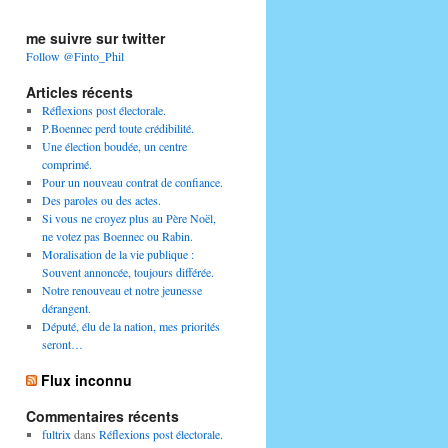
me suivre sur twitter
Follow @Finto_Phil
Articles récents
Réflexions post électorale.
P.Boennec perd toute crédibilité.
Une élection boudée, un centre
comprimé.
Pour un nouveau contrat de confiance.
Des paroles ou des actes.
Si vous ne croyez plus au Père Noël,
ne votez pas Boennec ou Rabin.
Moralisation de la vie publique :
Souvent annoncée, toujours différée.
Notre renouveau et notre jeunesse
dérangent.
Député, élu de la nation, mes priorités
seront…
Flux inconnu
Commentaires récents
fultrix
dans
Réflexions post électorale.