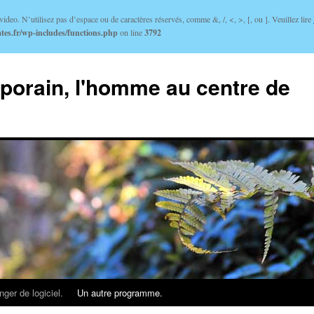
ideo. N’utilisez pas d’espace ou de caractères réservés, comme &, /, <, >, [, ou ]. Veuillez lire
tes.fr/wp-includes/functions.php
on line
3792
porain, l'homme au centre de
ger de logiciel.
Un autre programme.