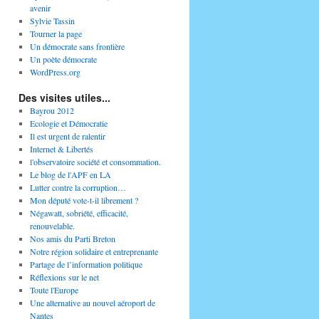
avenir
Sylvie Tassin
Tourner la page
Un démocrate sans frontière
Un poète démocrate
WordPress.org
Des visites utiles...
Bayrou 2012
Ecologie et Démocratie
Il est urgent de ralentir
Internet & Libertés
l'observatoire société et consommation.
Le blog de l'APF en LA
Lutter contre la corruption…
Mon député vote-t-il librement ?
Négawatt, sobriété, efficacité,
renouvelable.
Nos amis du Parti Breton
Notre région solidaire et entreprenante
Partage de l’information politique
Réflexions sur le net
Toute l'Europe
Une alternative au nouvel aéroport de
Nantes