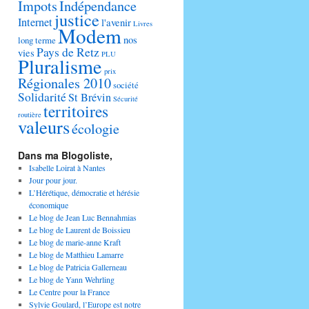
Impots
Indépendance
justice
Internet
l'avenir
Livres
Modem
nos
long terme
Pays de Retz
vies
PLU
Pluralisme
prix
Régionales 2010
société
Solidarité
St Brévin
Sécurité
territoires
routière
valeurs
écologie
Dans ma Blogoliste,
Isabelle Loirat à Nantes
Jour pour jour.
L’Hérétique, démocratie et hérésie
économique
Le blog de Jean Luc Bennahmias
Le blog de Laurent de Boissieu
Le blog de marie-anne Kraft
Le blog de Matthieu Lamarre
Le blog de Patricia Gallerneau
Le blog de Yann Wehrling
Le Centre pour la France
Sylvie Goulard, l’Europe est notre