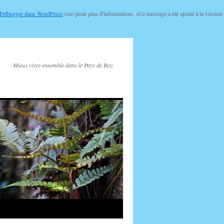
Débugger dans WordPress
(en) pour plus d'informations. (Ce message a été ajouté à la version
Mieux vivre ensemble dans le Pays de Retz