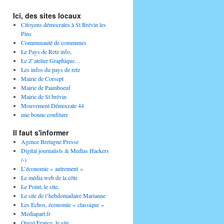
Ici, des sites locaux
Citoyens démocrates à St Brévin les
Pins
Communauté de communes
Le Pays de Retz info,
Le Z’atelier Graphique…
Les infos du pays de retz
Mairie de Corsept
Mairie de Paimboeuf
Mairie de St brévin
Mouvement Démocrate 44
une bonne confiture
Il faut s'informer
Agence Bretagne Presse
Digital journalists & Medias Hackers
/-)
L’économie « autrement »
Le média web de la côte
Le Point, le site,
Le site de l’hebdomadaire Marianne
Les Echos, économie « classique »
Mediapart.fr
Ouest France, le site,