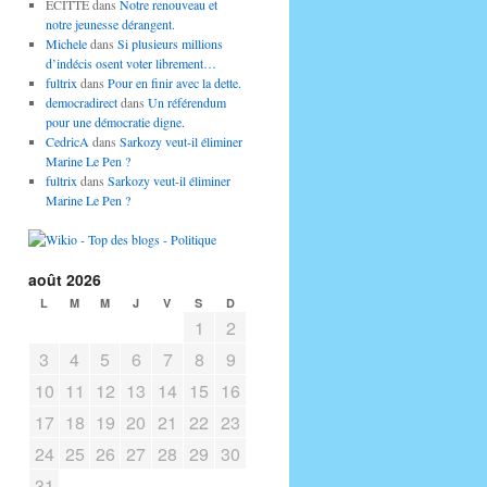
ECITTE
dans
Notre renouveau et
notre jeunesse dérangent.
Michele
dans
Si plusieurs millions
d’indécis osent voter librement…
fultrix
dans
Pour en finir avec la dette.
democradirect
dans
Un référendum
pour une démocratie digne.
CedricA
dans
Sarkozy veut-il éliminer
Marine Le Pen ?
fultrix
dans
Sarkozy veut-il éliminer
Marine Le Pen ?
août 2026
L
M
M
J
V
S
D
1
2
3
4
5
6
7
8
9
10
11
12
13
14
15
16
17
18
19
20
21
22
23
24
25
26
27
28
29
30
31