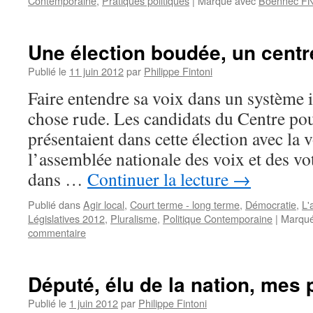
Contemporaine
,
Pratiques politiques
|
Marqué avec
Boennec F
Une élection boudée, un cent
Publié le
11 juin 2012
par
Philippe Fintoni
Faire entendre sa voix dans un système in
chose rude. Les candidats du Centre pou
présentaient dans cette élection avec la 
l’assemblée nationale des voix et des vot
dans …
Continuer la lecture
→
Publié dans
Agir local
,
Court terme - long terme
,
Démocratie
,
L'
Législatives 2012
,
Pluralisme
,
Politique Contemporaine
|
Marqué
commentaire
Député, élu de la nation, mes 
Publié le
1 juin 2012
par
Philippe Fintoni