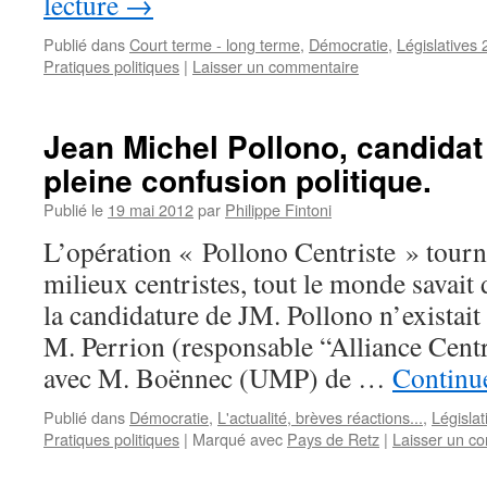
lecture
→
Publié dans
Court terme - long terme
,
Démocratie
,
Législatives
Pratiques politiques
|
Laisser un commentaire
Jean Michel Pollono, candidat
pleine confusion politique.
Publié le
19 mai 2012
par
Philippe Fintoni
L’opération « Pollono Centriste » tourne
milieux centristes, tout le monde savai
la candidature de JM. Pollono n’existait
M. Perrion (responsable “Alliance Centr
avec M. Boënnec (UMP) de …
Continue
Publié dans
Démocratie
,
L'actualité, brèves réactions...
,
Législa
Pratiques politiques
|
Marqué avec
Pays de Retz
|
Laisser un c