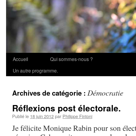
Accueil
Qui sommes-nous ?
Aller
Un autre programme.
au
contenu
Démocratie
Archives de catégorie :
Réflexions post électorale.
Publié le
18 juin 2012
par
Philippe Fintoni
Je félicite Monique Rabin pour son élect