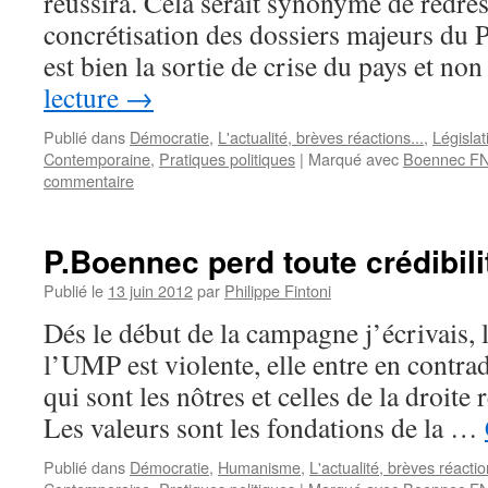
réussira. Cela serait synonyme de redre
concrétisation des dossiers majeurs du P
est bien la sortie de crise du pays et n
lecture
→
Publié dans
Démocratie
,
L'actualité, brèves réactions...
,
Législa
Contemporaine
,
Pratiques politiques
|
Marqué avec
Boennec F
commentaire
P.Boennec perd toute crédibili
Publié le
13 juin 2012
par
Philippe Fintoni
Dés le début de la campagne j’écrivais, l
l’UMP est violente, elle entre en contrad
qui sont les nôtres et celles de la droite 
Les valeurs sont les fondations de la …
Publié dans
Démocratie
,
Humanisme
,
L'actualité, brèves réactio