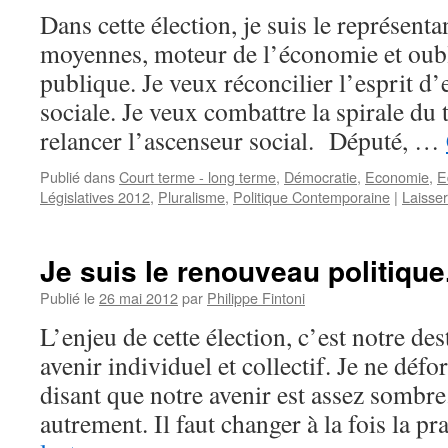
Dans cette élection, je suis le représenta
moyennes, moteur de l’économie et oubl
publique. Je veux réconcilier l’esprit d’e
sociale. Je veux combattre la spirale du
relancer l’ascenseur social. Député, …
Publié dans
Court terme - long terme
,
Démocratie
,
Economie
,
E
Législatives 2012
,
Pluralisme
,
Politique Contemporaine
|
Laisse
Je suis le renouveau politique
Publié le
26 mai 2012
par
Philippe Fintoni
L’enjeu de cette élection, c’est notre d
avenir individuel et collectif. Je ne défo
disant que notre avenir est assez sombre.
autrement. Il faut changer à la fois la 