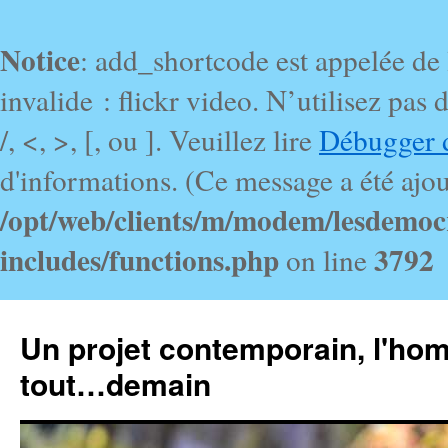
Notice
: add_shortcode est appelée de
invalide : flickr video. N’utilisez pa
/, <, >, [, ou ]. Veuillez lire
Débugger 
d'informations. (Ce message a été ajout
/opt/web/clients/m/modem/lesdemoc
includes/functions.php
3792
on line
Un projet contemporain, l'ho
tout…demain