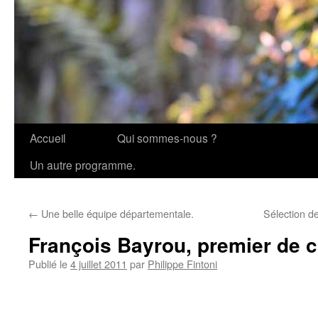
Accueil
Qui sommes-nous ?
Aller
Un autre programme.
au
contenu
←
Une belle équipe départementale.
Sélection de
François Bayrou, premier de c
Publié le
4 juillet 2011
par
Philippe Fintoni