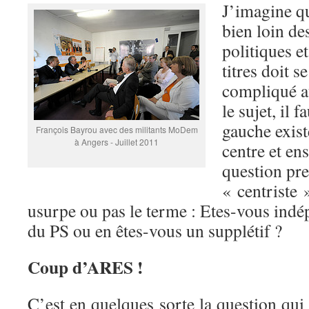
J’imagine q
bien loin de
politiques e
titres doit s
compliqué au
le sujet, il f
gauche exist
François Bayrou avec des militants MoDem
à Angers - Juillet 2011
centre et ens
question pr
« centriste »
usurpe ou pas le terme : Etes-vous ind
du PS ou en êtes-vous un supplétif ?
Coup d’ARES !
C’est en quelques sorte la question qui 