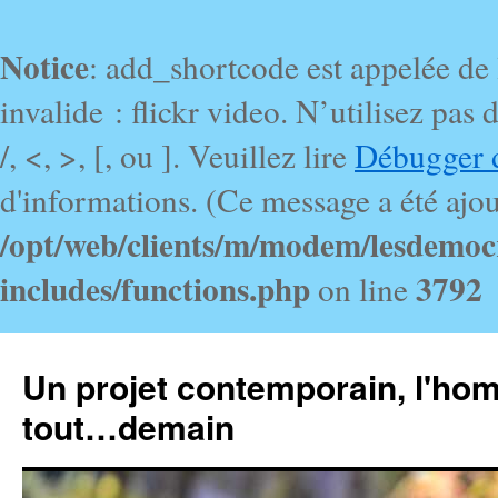
Notice
: add_shortcode est appelée de
invalide : flickr video. N’utilisez pa
/, <, >, [, ou ]. Veuillez lire
Débugger 
d'informations. (Ce message a été ajout
/opt/web/clients/m/modem/lesdemoc
includes/functions.php
3792
on line
Un projet contemporain, l'ho
tout…demain