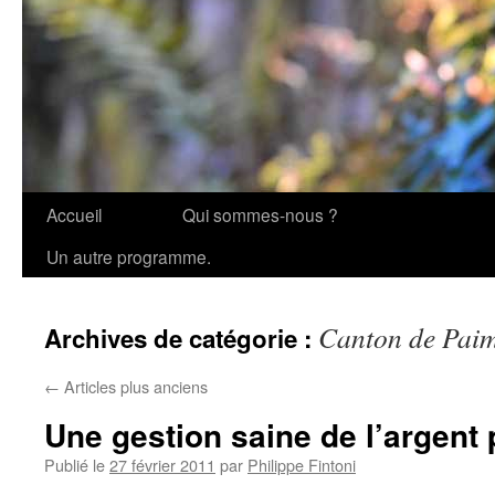
Accueil
Qui sommes-nous ?
Aller
Un autre programme.
au
contenu
Canton de Pai
Archives de catégorie :
←
Articles plus anciens
Une gestion saine de l’argent 
Publié le
27 février 2011
par
Philippe Fintoni