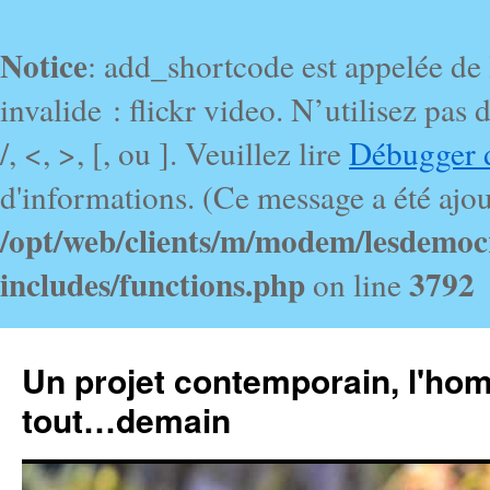
Notice
: add_shortcode est appelée de
invalide : flickr video. N’utilisez pa
/, <, >, [, ou ]. Veuillez lire
Débugger 
d'informations. (Ce message a été ajout
/opt/web/clients/m/modem/lesdemoc
includes/functions.php
3792
on line
Un projet contemporain, l'ho
tout…demain