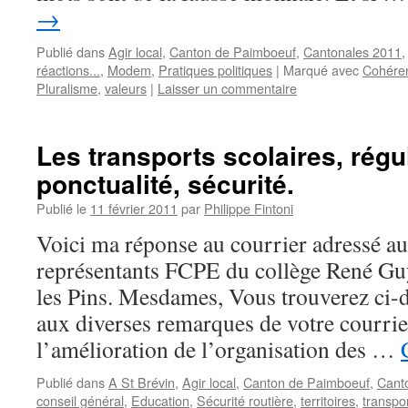
→
Publié dans
Agir local
,
Canton de Paimboeuf
,
Cantonales 2011
réactions...
,
Modem
,
Pratiques politiques
|
Marqué avec
Cohéren
Pluralisme
,
valeurs
|
Laisser un commentaire
Les transports scolaires, régul
ponctualité, sécurité.
Publié le
11 février 2011
par
Philippe Fintoni
Voici ma réponse au courrier adressé au
représentants FCPE du collège René Gu
les Pins. Mesdames, Vous trouverez ci-
aux diverses remarques de votre courrie
l’amélioration de l’organisation des …
Publié dans
A St Brévin
,
Agir local
,
Canton de Paimboeuf
,
Cant
conseil général
,
Education
,
Sécurité routière
,
territoires
,
transpo