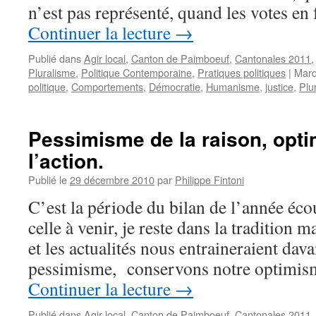
n’est pas représenté, quand les votes en
Continuer la lecture
→
Publié dans
Agir local
,
Canton de Paimboeuf
,
Cantonales 2011
Pluralisme
,
Politique Contemporaine
,
Pratiques politiques
|
Marq
politique
,
Comportements
,
Démocratie
,
Humanisme
,
justice
,
Plu
Pessimisme de la raison, opt
l’action.
Publié le
29 décembre 2010
par
Philippe Fintoni
C’est la période du bilan de l’année éc
celle à venir, je reste dans la tradition m
et les actualités nous entraineraient dava
pessimisme, conservons notre optimism
Continuer la lecture
→
Publié dans
Agir local
,
Canton de Paimboeuf
,
Cantonales 2011