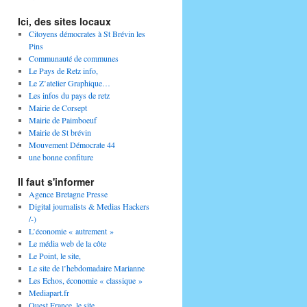
Ici, des sites locaux
Citoyens démocrates à St Brévin les
Pins
Communauté de communes
Le Pays de Retz info,
Le Z’atelier Graphique…
Les infos du pays de retz
Mairie de Corsept
Mairie de Paimboeuf
Mairie de St brévin
Mouvement Démocrate 44
une bonne confiture
Il faut s'informer
Agence Bretagne Presse
Digital journalists & Medias Hackers
/-)
L’économie « autrement »
Le média web de la côte
Le Point, le site,
Le site de l’hebdomadaire Marianne
Les Echos, économie « classique »
Mediapart.fr
Ouest France, le site,