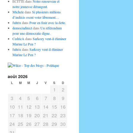
ECITTE
dans
Notre renouveau et
notre jeunesse dérangent.
Michele
dans
Si plusieurs millions
d’indécis osent voter librement…
fultrix
dans
Pour en finir avec la dette.
democradirect
dans
Un référendum
pour une démocratie digne.
CedricA
dans
Sarkozy veut-il éliminer
Marine Le Pen ?
fultrix
dans
Sarkozy veut-il éliminer
Marine Le Pen ?
août 2026
L
M
M
J
V
S
D
1
2
3
4
5
6
7
8
9
10
11
12
13
14
15
16
17
18
19
20
21
22
23
24
25
26
27
28
29
30
31