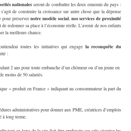
iorités nationales
seront de combattre les deux ennemis du pays :
 s’agit de construire la croissance sur autre chose que la dépense
notre modèle social
nos services de proximité
se pour préserver
,
t de redonner sa place à l’économie réelle. L’avenir de nos enfants
er la meilleure chance.
la reconquête du
utiendrai toutes les initiatives qui engage
rité :
t 2 ans pour toute embauche d’un chômeur ou d’un jeune en
de moins de 50 salariés.
 « produit en France » indiquant au consommateur la part du
es administratives pour donner aux PME, créatrices d’emplois
té à long terme.
ut au long de la vie doit être renforcée car cela sécurise les