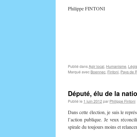
Philippe FINTONI
Publié dans
Agir local
,
Humanisme
,
Légis
Marqué avec
Boennec
,
Fintoni
,
Pays de R
Député, élu de la nati
Publié le
1 juin 2012
par
Philippe Fintoni
Dans cette élection, je suis le repr
l’action publique. Je veux réconcili
spirale du toujours moins et relancer