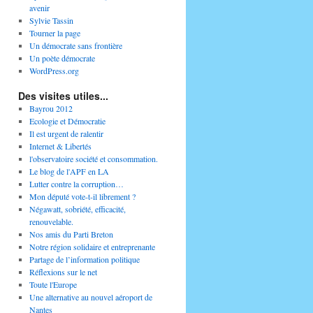
avenir
Sylvie Tassin
Tourner la page
Un démocrate sans frontière
Un poète démocrate
WordPress.org
Des visites utiles...
Bayrou 2012
Ecologie et Démocratie
Il est urgent de ralentir
Internet & Libertés
l'observatoire société et consommation.
Le blog de l'APF en LA
Lutter contre la corruption…
Mon député vote-t-il librement ?
Négawatt, sobriété, efficacité,
renouvelable.
Nos amis du Parti Breton
Notre région solidaire et entreprenante
Partage de l’information politique
Réflexions sur le net
Toute l'Europe
Une alternative au nouvel aéroport de
Nantes