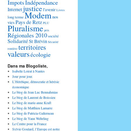
Impots
Indépendance
justice
Internet
l'avenir
Livres
Modem
nos
long terme
Pays de Retz
vies
PLU
Pluralisme
prix
Régionales 2010
société
Solidarité
St Brévin
Sécurité
territoires
routière
valeurs
écologie
Dans ma Blogoliste,
Isabelle Loirat à Nantes
Jour pour jour.
L’Hérétique, démocratie et hérésie
économique
Le blog de Jean Luc Bennahmias
Le blog de Laurent de Boissieu
Le blog de marie-anne Kraft
Le blog de Matthieu Lamarre
Le blog de Patricia Gallerneau
Le blog de Yann Wehrling
Le Centre pour la France
Sylvie Goulard, l’Europe est notre