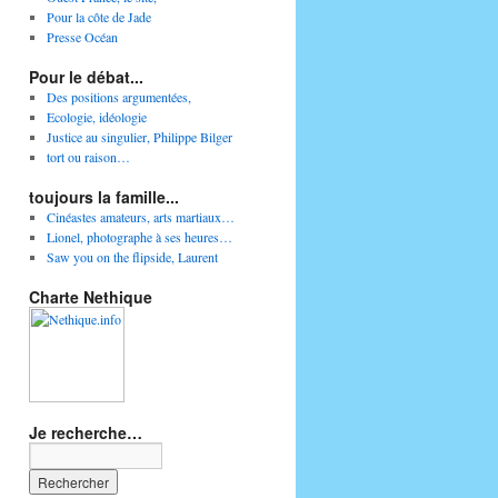
Pour la côte de Jade
Presse Océan
Pour le débat...
Des positions argumentées,
Ecologie, idéologie
Justice au singulier, Philippe Bilger
tort ou raison…
toujours la famille...
Cinéastes amateurs, arts martiaux…
Lionel, photographe à ses heures…
Saw you on the flipside, Laurent
Charte Nethique
Je recherche…