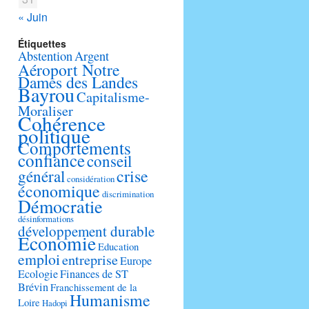
« Juin
Étiquettes
Abstention
Argent
Aéroport Notre
Dames des Landes
Bayrou
Capitalisme-
Moraliser
Cohérence
politique
Comportements
confiance
conseil
crise
général
considération
économique
discrimination
Démocratie
désinformations
développement durable
Economie
Education
emploi
entreprise
Europe
Ecologie
Finances de ST
Brévin
Franchissement de la
Humanisme
Loire
Hadopi