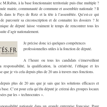
ec M.Rabin, à la base fonctionnaire territoriale puis élue multiple ?
mule mairie, communauté de commune et assemblée nationale ? Il
eds dans le Pays de Retz et la tête à l’assemblée. Qu’est-ce qui
 parcourir sa circonscription et de connaitre les dossiers ? Je
nique de député laisse vraiment le temps de rencontrer tous les
nsuite d’agir nationalement.
Je précise donc ici quelques compétences
professionnelles utiles à la fonction de député.
A l’heure ou tous les candidats s’émerveillent
a responsabilité, la qualification, la créativité, l’éthique et les
se que je vis cela depuis plus de 20 ans à travers mes fonctions.
 depuis plus de 20 ans que je sais que les solutions efficaces et
 base. C’est pour cela qu’élu député je créerai des groupes locaux
sées par les « technocrates ».
sponsabilité nationale dans un grande entreprise française. Pour