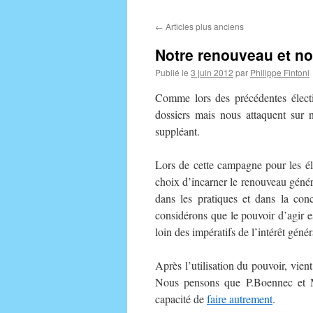
au
←
Articles plus anciens
contenu
Notre renouveau et no
Publié le
3 juin 2012
par
Philippe Fintoni
Comme lors des précédentes électi
dossiers mais nous attaquent sur 
suppléant.
Lors de cette campagne pour les éle
choix d’incarner le renouveau génér
dans les pratiques et dans la co
considérons que le pouvoir d’agir e
loin des impératifs de l’intérêt génér
Après l’utilisation du pouvoir, vien
Nous pensons que P.Boennec et M.R
capacité de
faire autrement
.