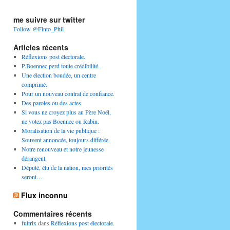
me suivre sur twitter
Follow @Finto_Phil
Articles récents
Réflexions post électorale.
P.Boennec perd toute crédibilité.
Une élection boudée, un centre
comprimé.
Pour un nouveau contrat de confiance.
Des paroles ou des actes.
Si vous ne croyez plus au Père Noël,
ne votez pas Boennec ou Rabin.
Moralisation de la vie publique :
Souvent annoncée, toujours différée.
Notre renouveau et notre jeunesse
dérangent.
Député, élu de la nation, mes priorités
seront…
Flux inconnu
Commentaires récents
fultrix
dans
Réflexions post électorale.