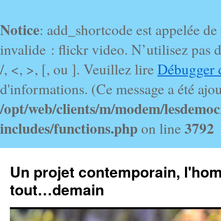
Notice
: add_shortcode est appelée de
invalide : flickr video. N’utilisez pa
/, <, >, [, ou ]. Veuillez lire
Débugger 
d'informations. (Ce message a été ajout
/opt/web/clients/m/modem/lesdemoc
includes/functions.php
3792
on line
Un projet contemporain, l'ho
tout…demain