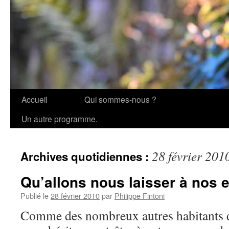
Accueil
Qui sommes-nous ?
Aller
Un autre programme.
au
contenu
28 février 201
Archives quotidiennes :
Qu’allons nous laisser à nos 
Publié le
28 février 2010
par
Philippe Fintoni
Comme des nombreux autres habitants de