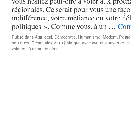
vous hésitez peut-être à voter aux proch
régionales. Ce serait pour vous une faç
indifférence, votre méfiance ou votre dé
politiques ». Comme vous, à un …
Cont
Publié dans
Agir local
,
Démocratie
,
Humanisme
,
Modem
,
Politi
politiques
,
Régionales 2010
|
Marqué avec
avenir
,
gouverner
,
H
valeurs
|
3 commentaires