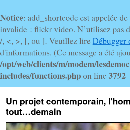
Notice
: add_shortcode est appelée de
invalide : flickr video. N’utilisez pa
/, <, >, [, ou ]. Veuillez lire
Débugger 
d'informations. (Ce message a été ajout
/opt/web/clients/m/modem/lesdemoc
includes/functions.php
3792
on line
Un projet contemporain, l'ho
tout…demain