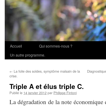
Accueil
Qui sommes-nous ?
Aller
Un autre programme.
au
contenu
←
La folie des soldes, symptôme malsain de la
Diagnostique
crise.
Triple A et élus triple C.
Publié le
14 janvier 2012
par
Philippe Fintoni
La dégradation de la note économique