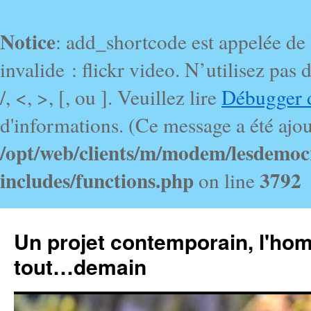
Notice
: add_shortcode est appelée de
invalide : flickr video. N’utilisez pa
/, <, >, [, ou ]. Veuillez lire
Débugger 
d'informations. (Ce message a été ajout
/opt/web/clients/m/modem/lesdemoc
includes/functions.php
3792
on line
Un projet contemporain, l'ho
tout…demain