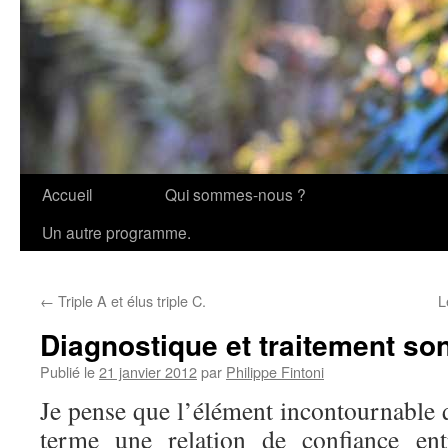
Accueil
Qui sommes-nous ?
Aller
Un autre programme.
au
contenu
←
Triple A et élus triple C.
L
Diagnostique et traitement son
Publié le
21 janvier 2012
par
Philippe Fintoni
Je pense que l’élément incontournable q
terme une relation de confiance ent