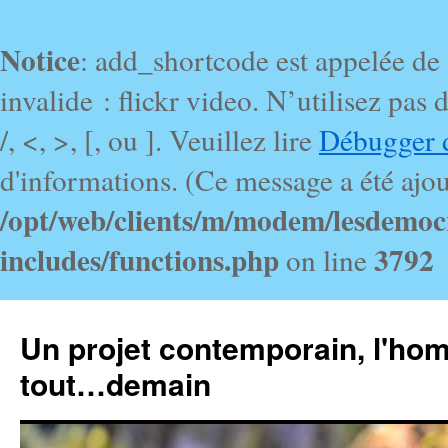
Notice
: add_shortcode est appelée de
invalide : flickr video. N’utilisez pa
/, <, >, [, ou ]. Veuillez lire
Débugger 
d'informations. (Ce message a été ajout
/opt/web/clients/m/modem/lesdemoc
includes/functions.php
3792
on line
Un projet contemporain, l'ho
tout…demain